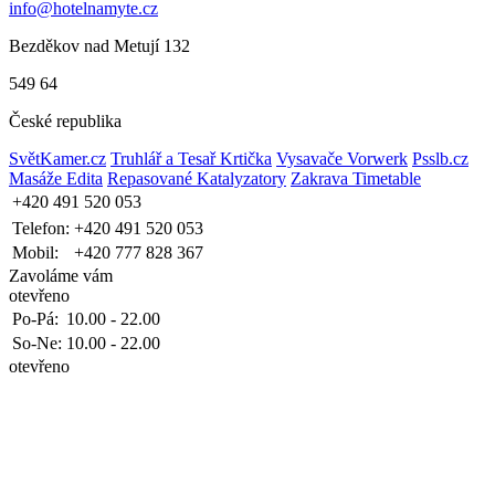
info@hotelnamyte.cz
Bezděkov nad Metují 132
549 64
České republika
SvětKamer.cz
Truhlář a Tesař Krtička
Vysavače Vorwerk
Psslb.cz
Masáže Edita
Repasované Katalyzatory
Zakrava Timetable
+420 491 520 053
Telefon:
+420 491 520 053
Mobil:
+420 777 828 367
Zavoláme vám
otevřeno
Po-Pá:
10.00 - 22.00
So-Ne:
10.00 - 22.00
otevřeno