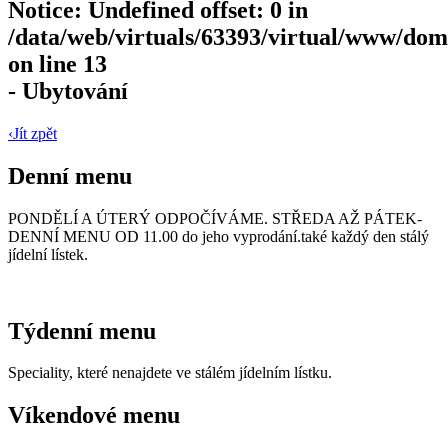
Notice
: Undefined offset: 0 in
/data/web/virtuals/63393/virtual/www/dom
on line
13
- Ubytování
‹
Jít zpět
Denní menu
PONDĚLÍ A ÚTERÝ ODPOČÍVÁME. STŘEDA AŽ PÁTEK-
DENNÍ MENU OD 11.00 do jeho vyprodání.také každý den stálý
jídelní lístek.
Týdenní menu
Speciality, které nenajdete ve stálém jídelním lístku.
Víkendové menu