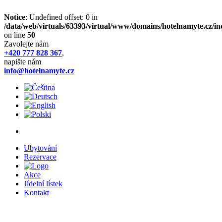
Notice
: Undefined offset: 0 in
/data/web/virtuals/63393/virtual/www/domains/hotelnamyte.cz/i
on line
50
Zavolejte nám
+420 777 828 367
,
napište nám
info@hotelnamyte.cz
Ubytování
Rezervace
Akce
Jídelní lístek
Kontakt