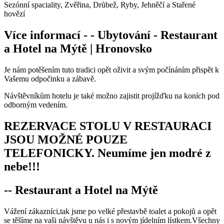
Sezónní spaciality, Zvěřina, Drůbež, Ryby, Jehněčí a Stařené
hovězí
Více informací - - Ubytování - Restaurant
a Hotel na Mýtě | Hronovsko
Je nám potěšením tuto tradici opět oživit a svým počínáním přispět k
Vašemu odpočinku a zábavě.
Návštěvníkům hotelu je také možno zajistit projížďku na koních pod
odborným vedením.
REZERVACE STOLU V RESTAURACI
JSOU MOŽNÉ POUZE
TELEFONICKY. Neumíme jen modré z
nebe!!!
--
Restaurant a Hotel na Mýtě
Vážení zákazníci,tak jsme po velké přestavbě toalet a pokojů a opět
se těšíme na vaši návštěvu u nás i s novým jídelním lístkem.Všechny